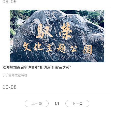
09-09
欢迎参加首届宁沪青年"相约浦江-驭荣之夜"
宁沪青年联谊活动
10-08
上一页
1/1
下一页