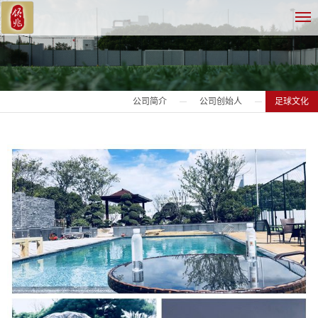
公司简介
公司创始人
足球文化